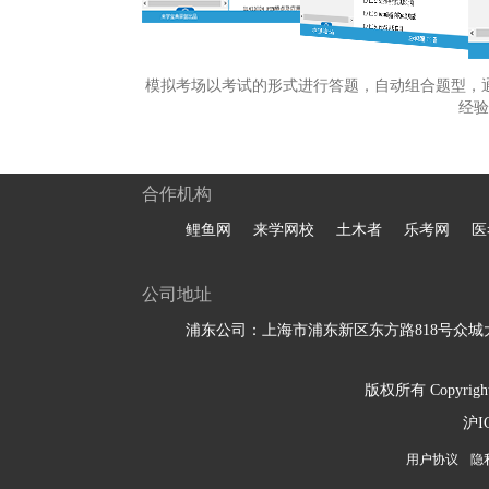
模拟考场以考试的形式进行答题，自动组合题型，
经验
合作机构
鲤鱼网
来学网校
土木者
乐考网
医
公司地址
浦东公司：上海市浦东新区东方路818号众城大
版权所有 Copyright 
沪I
用户协议
隐