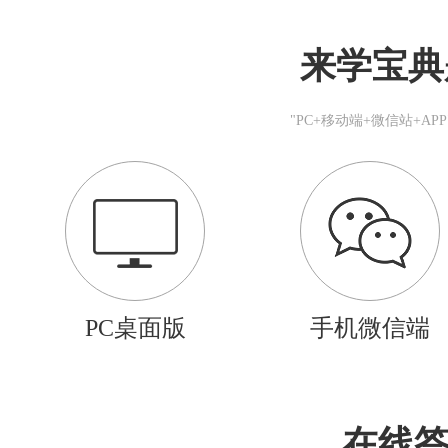
来学宝典
"PC+移动端+微信站+A
PC桌面版
手机微信端
在线答