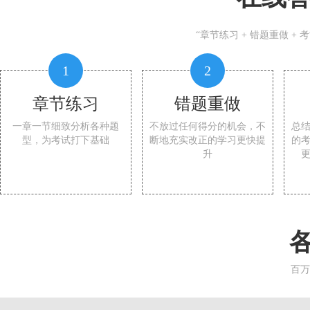
“章节练习 + 错题重做 +
1
2
章节练习
错题重做
一章一节细致分析各种题
不放过任何得分的机会，不
总
型，为考试打下基础
断地充实改正的学习更快提
的
升
百万