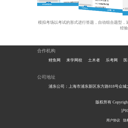
模拟考场以考试的形式进行答题，自动组合题型，
经验
合作机构
鲤鱼网
来学网校
土木者
乐考网
医
公司地址
浦东公司：上海市浦东新区东方路818号众城大
版权所有 Copyright 
沪I
用户协议
隐