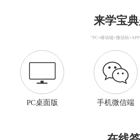
来学宝典
"PC+移动端+微信站+A
PC桌面版
手机微信端
在线答