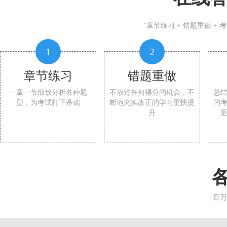
“章节练习 + 错题重做 +
1
2
章节练习
错题重做
一章一节细致分析各种题
不放过任何得分的机会，不
总
型，为考试打下基础
断地充实改正的学习更快提
的
升
百万