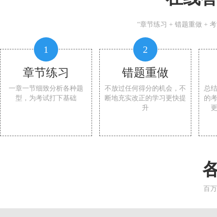
“章节练习 + 错题重做 +
1
2
章节练习
错题重做
一章一节细致分析各种题
不放过任何得分的机会，不
总
型，为考试打下基础
断地充实改正的学习更快提
的
升
百万