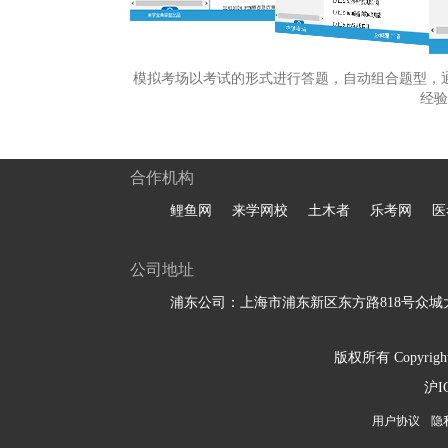
模拟考场以考试的形式进行答题，自动组合题型，
经验
合作机构
鲤鱼网
来学网校
土木者
乐考网
医
公司地址
浦东公司：上海市浦东新区东方路818号众城大
版权所有 Copyright 
沪I
用户协议
隐