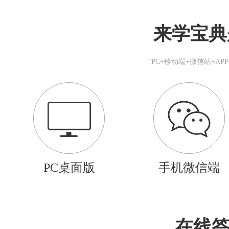
来学宝典
"PC+移动端+微信站+A
PC桌面版
手机微信端
在线答