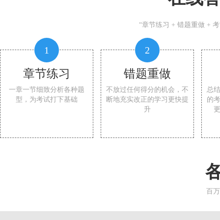
“章节练习 + 错题重做 +
1
2
章节练习
错题重做
一章一节细致分析各种题
不放过任何得分的机会，不
总
型，为考试打下基础
断地充实改正的学习更快提
的
升
百万