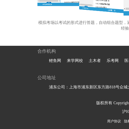
模拟考场以考试的形式进行答题，自动组合题型，
经验
合作机构
鲤鱼网
来学网校
土木者
乐考网
医
公司地址
浦东公司：上海市浦东新区东方路818号众城大
版权所有 Copyright 
沪I
用户协议
隐