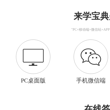
来学宝典
"PC+移动端+微信站+A
PC桌面版
手机微信端
在线答