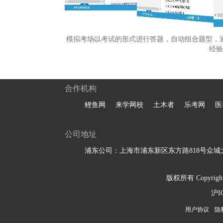
模拟考场以考试的形式进行答题，自动组合题型，
经验
合作机构
鲤鱼网
来学网校
土木者
乐考网
医
公司地址
浦东公司：上海市浦东新区东方路818号众城大
版权所有 Copyright 
沪I
用户协议
隐