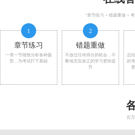
“章节练习 + 错题重做 +
1
2
章节练习
错题重做
一章一节细致分析各种题
不放过任何得分的机会，不
总
型，为考试打下基础
断地充实改正的学习更快提
的
升
百万