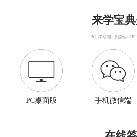
来学宝典
"PC+移动端+微信站+A
PC桌面版
手机微信端
在线答