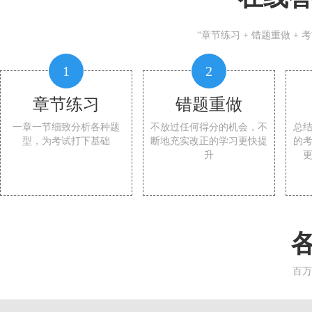
“章节练习 + 错题重做 +
1
2
章节练习
错题重做
一章一节细致分析各种题
不放过任何得分的机会，不
总
型，为考试打下基础
断地充实改正的学习更快提
的
升
百万