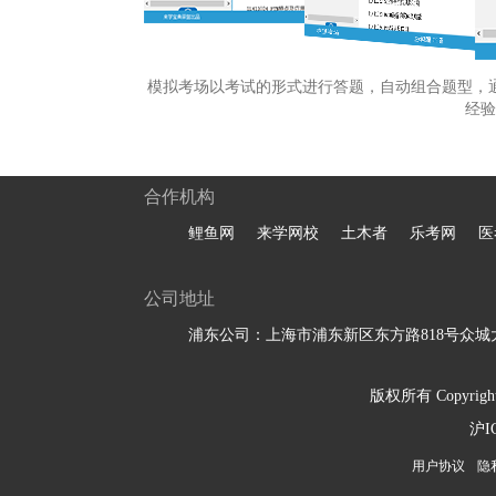
模拟考场以考试的形式进行答题，自动组合题型，
经验
合作机构
鲤鱼网
来学网校
土木者
乐考网
医
公司地址
浦东公司：上海市浦东新区东方路818号众城大
版权所有 Copyright 
沪I
用户协议
隐