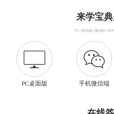
来学宝典
"PC+移动端+微信站+A
PC桌面版
手机微信端
在线答