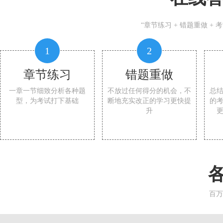
“章节练习 + 错题重做 +
1
2
章节练习
错题重做
一章一节细致分析各种题
不放过任何得分的机会，不
总
型，为考试打下基础
断地充实改正的学习更快提
的
升
百万