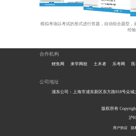
模拟考场以考试的形式进行答题，自动组合题型，
经验
合作机构
鲤鱼网
来学网校
土木者
乐考网
医
公司地址
浦东公司：上海市浦东新区东方路818号众城大
版权所有 Copyright 
沪I
用户协议
隐