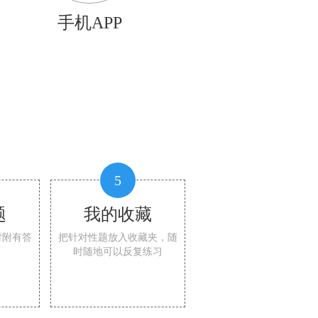
手机APP
5
题
我的收藏
时附有答
把针对性题放入收藏夹，随
时随地可以反复练习