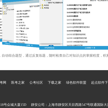
，自动组合题型，通过反复练题，随时检查自己对知识点的掌握程度，积
考网
医考之家
公考社区
下载之家
绿色软件联盟
起点软件下
8号众城大厦15D
静安公司：上海市静安区天目西路547号联通国际大厦