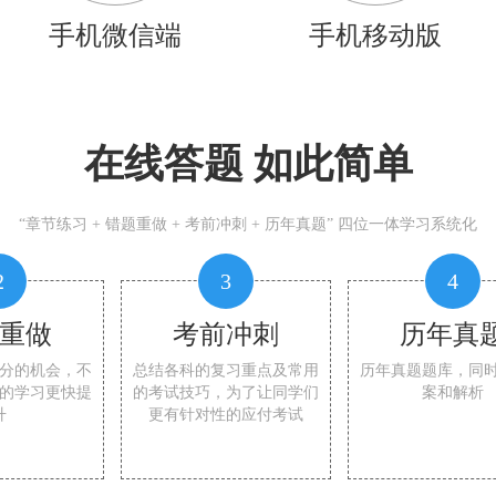
手机微信端
手机移动版
在线答题 如此简单
“章节练习 + 错题重做 + 考前冲刺 + 历年真题” 四位一体学习系统化
2
3
4
重做
考前冲刺
历年真
分的机会，不
总结各科的复习重点及常用
历年真题题库，同
的学习更快提
的考试技巧，为了让同学们
案和解析
升
更有针对性的应付考试