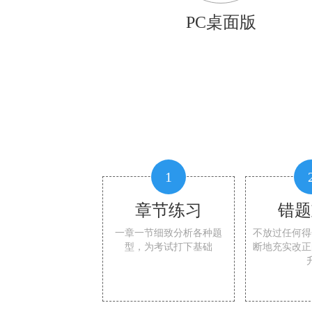
PC桌面版
1
章节练习
错题
一章一节细致分析各种题
不放过任何得
型，为考试打下基础
断地充实改正