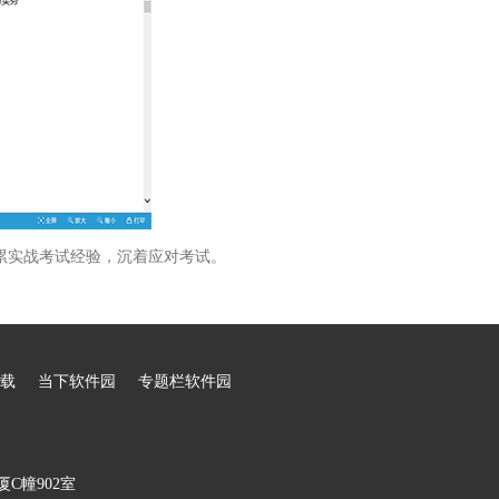
累实战考试经验，沉着应对考试。
载
当下软件园
专题栏软件园
C幢902室