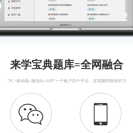
来学宝典题库=全网融合
"PC+移动端+微信站+APP"一个账户四个平台，实现随时随地学习