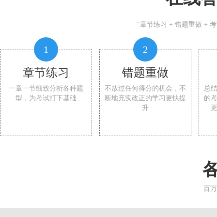
“章节练习 + 错题重做 +
1
2
章节练习
错题重做
一章一节细致分析各种题
不放过任何得分的机会，不
总
型，为考试打下基础
断地充实改正的学习更快提
的
升
百万