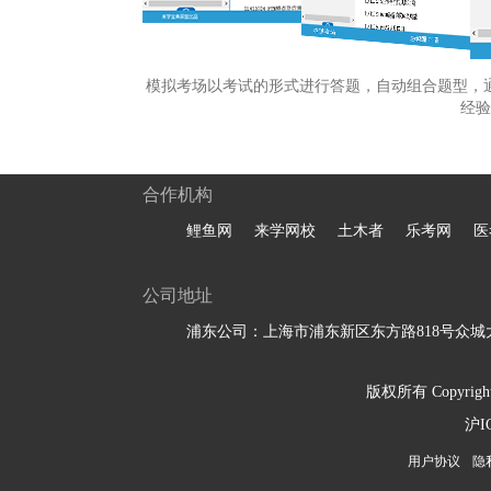
模拟考场以考试的形式进行答题，自动组合题型，
经验
合作机构
鲤鱼网
来学网校
土木者
乐考网
医
公司地址
浦东公司：上海市浦东新区东方路818号众城大
版权所有 Copyright 
沪I
用户协议
隐