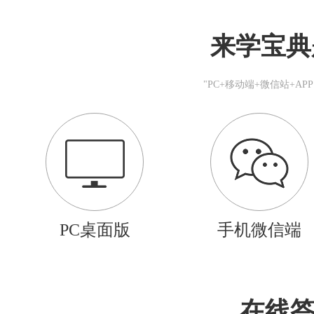
来学宝典
"PC+移动端+微信站+A
PC桌面版
手机微信端
在线答