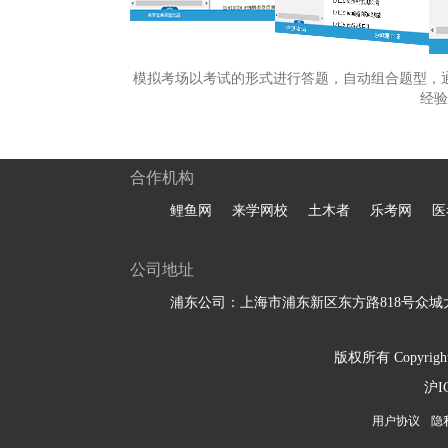
模拟考场以考试的形式进行答题，自动组合题型，
经验
合作机构
鲤鱼网
来学网校
土木者
乐考网
医
公司地址
浦东公司：上海市浦东新区东方路818号众城大
版权所有 Copyright 
沪I
用户协议
隐