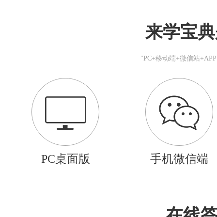
来学宝典
"PC+移动端+微信站+A
PC桌面版
手机微信端
在线答