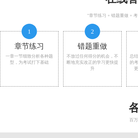
“章节练习 + 错题重做 +
1
2
章节练习
错题重做
一章一节细致分析各种题
不放过任何得分的机会，不
总
型，为考试打下基础
断地充实改正的学习更快提
的
升
百万