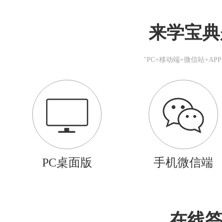
来学宝典
"PC+移动端+微信站+A
PC桌面版
手机微信端
在线答