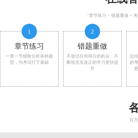
“章节练习 + 错题重做 +
1
2
章节练习
错题重做
一章一节细致分析各种题
不放过任何得分的机会，不
总
型，为考试打下基础
断地充实改正的学习更快提
的
升
百万