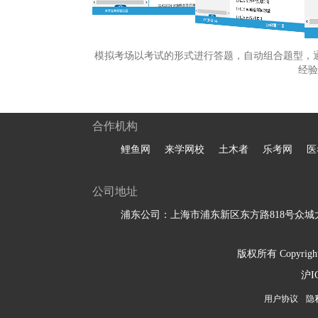
模拟考场以考试的形式进行答题，自动组合题型，
经验
合作机构
鲤鱼网
来学网校
土木者
乐考网
医
公司地址
浦东公司：上海市浦东新区东方路818号众城大
版权所有 Copyright 
沪I
用户协议
隐