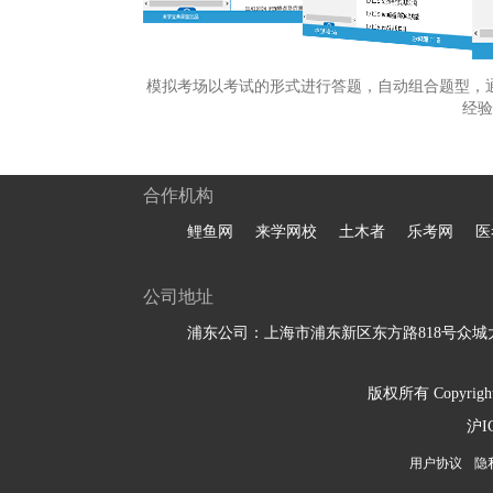
模拟考场以考试的形式进行答题，自动组合题型，
经验
合作机构
鲤鱼网
来学网校
土木者
乐考网
医
公司地址
浦东公司：上海市浦东新区东方路818号众城大
版权所有 Copyright 
沪I
用户协议
隐