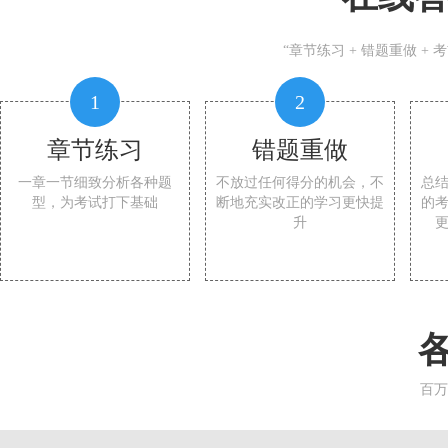
“章节练习 + 错题重做 +
1
2
章节练习
错题重做
一章一节细致分析各种题
不放过任何得分的机会，不
总
型，为考试打下基础
断地充实改正的学习更快提
的
升
百万