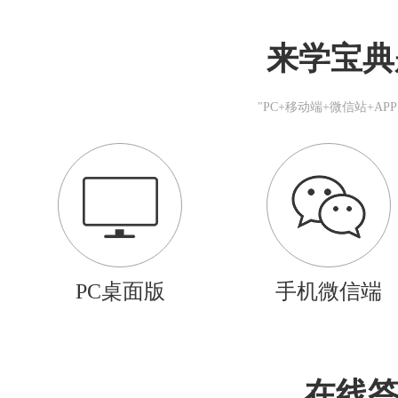
来学宝典
"PC+移动端+微信站+A
PC桌面版
手机微信端
在线答