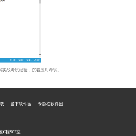
累实战考试经验，沉着应对考试。
载
当下软件园
专题栏软件园
C幢902室