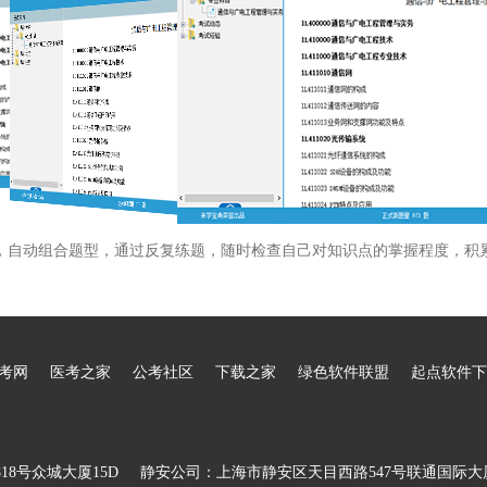
，自动组合题型，通过反复练题，随时检查自己对知识点的掌握程度，积
考网
医考之家
公考社区
下载之家
绿色软件联盟
起点软件下
8号众城大厦15D
静安公司：上海市静安区天目西路547号联通国际大厦