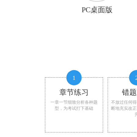
PC桌面版
1
章节练习
错题
一章一节细致分析各种题
不放过任何得
型，为考试打下基础
断地充实改正