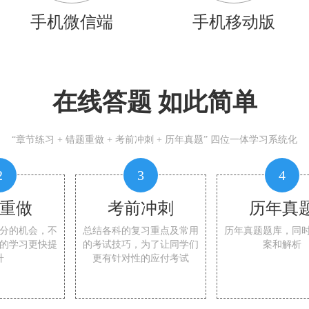
手机微信端
手机移动版
在线答题 如此简单
“章节练习 + 错题重做 + 考前冲刺 + 历年真题” 四位一体学习系统化
2
3
4
重做
考前冲刺
历年真
分的机会，不
总结各科的复习重点及常用
历年真题题库，同
的学习更快提
的考试技巧，为了让同学们
案和解析
升
更有针对性的应付考试