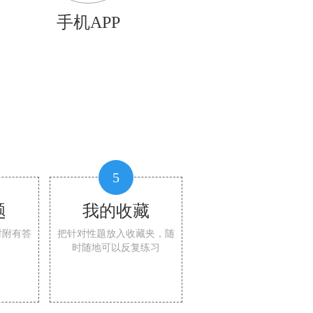
手机APP
5
题
我的收藏
时附有答
把针对性题放入收藏夹，随
时随地可以反复练习