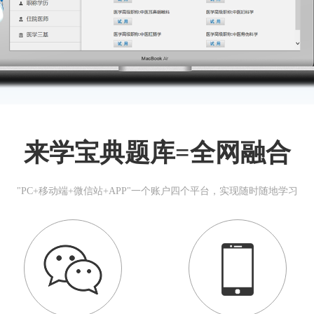
来学宝典题库=全网融合
"PC+移动端+微信站+APP"一个账户四个平台，实现随时随地学习