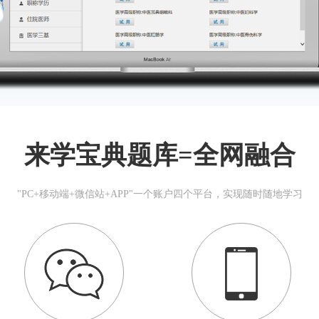
来学宝典题库=全网融合
"PC+移动端+微信站+APP"一个账户四个平台，实现随时随地学习