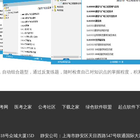
，自动组合题型，通过反复练题，随时检查自己对知识点的掌握程度，积
考网
医考之家
公考社区
下载之家
绿色软件联盟
起点软件下
8号众城大厦15D
静安公司：上海市静安区天目西路547号联通国际大厦