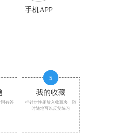
手机APP
5
题
我的收藏
时附有答
把针对性题放入收藏夹，随
时随地可以反复练习