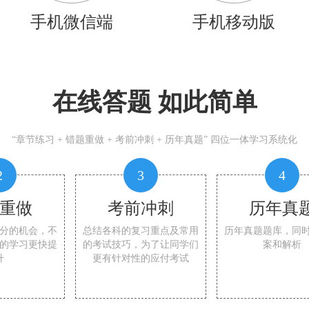
手机微信端
手机移动版
在线答题 如此简单
“章节练习 + 错题重做 + 考前冲刺 + 历年真题” 四位一体学习系统化
2
3
4
重做
考前冲刺
历年真
分的机会，不
总结各科的复习重点及常用
历年真题题库，同
的学习更快提
的考试技巧，为了让同学们
案和解析
升
更有针对性的应付考试