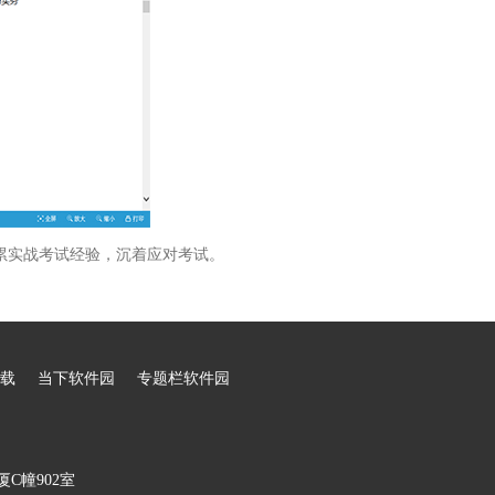
累实战考试经验，沉着应对考试。
载
当下软件园
专题栏软件园
C幢902室