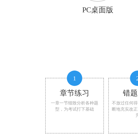
PC桌面版
1
章节练习
错题
一章一节细致分析各种题
不放过任何得
型，为考试打下基础
断地充实改正