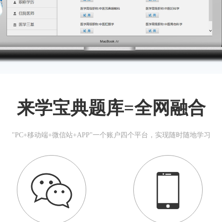
来学宝典题库=全网融合
"PC+移动端+微信站+APP"一个账户四个平台，实现随时随地学习