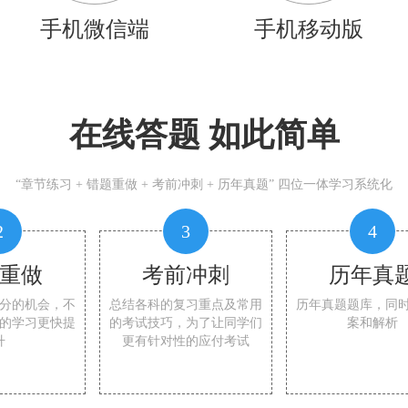
手机微信端
手机移动版
在线答题 如此简单
“章节练习 + 错题重做 + 考前冲刺 + 历年真题” 四位一体学习系统化
2
3
4
重做
考前冲刺
历年真
分的机会，不
总结各科的复习重点及常用
历年真题题库，同
的学习更快提
的考试技巧，为了让同学们
案和解析
升
更有针对性的应付考试