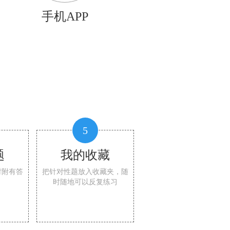
手机APP
5
题
我的收藏
时附有答
把针对性题放入收藏夹，随
时随地可以反复练习