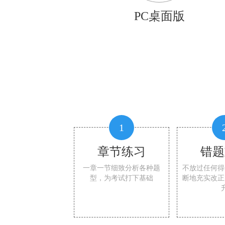
PC桌面版
1
章节练习
错题
一章一节细致分析各种题
不放过任何得
型，为考试打下基础
断地充实改正