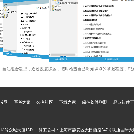
，自动组合题型，通过反复练题，随时检查自己对知识点的掌握程度，积
考网
医考之家
公考社区
下载之家
绿色软件联盟
起点软件下
8号众城大厦15D
静安公司：上海市静安区天目西路547号联通国际大厦