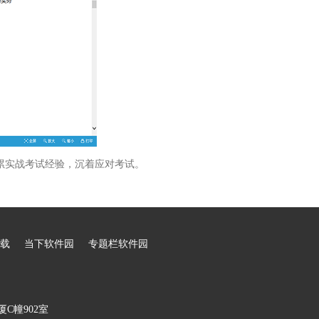
累实战考试经验，沉着应对考试。
载
当下软件园
专题栏软件园
C幢902室