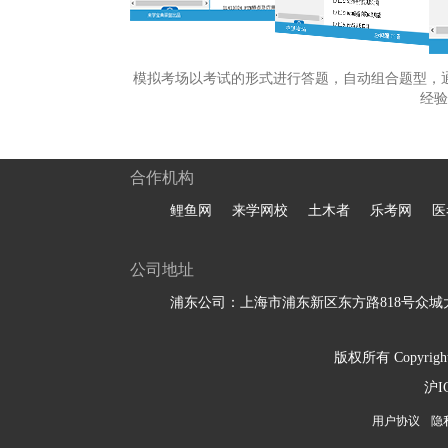
模拟考场以考试的形式进行答题，自动组合题型，
经验
合作机构
鲤鱼网
来学网校
土木者
乐考网
医
公司地址
浦东公司：上海市浦东新区东方路818号众城大
版权所有 Copyright 
沪I
用户协议
隐