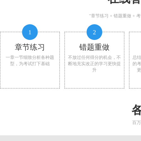
“章节练习 + 错题重做 +
1
2
章节练习
错题重做
一章一节细致分析各种题
不放过任何得分的机会，不
总
型，为考试打下基础
断地充实改正的学习更快提
的
升
百万