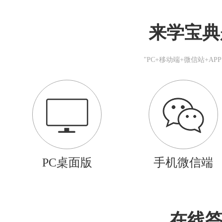
来学宝典
"PC+移动端+微信站+A
PC桌面版
手机微信端
在线答