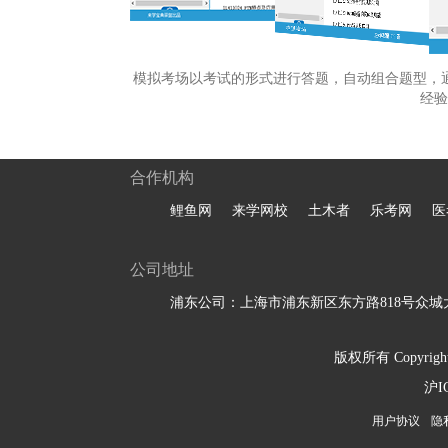
模拟考场以考试的形式进行答题，自动组合题型，
经验
合作机构
鲤鱼网
来学网校
土木者
乐考网
医
公司地址
浦东公司：上海市浦东新区东方路818号众城大
版权所有 Copyright 
沪I
用户协议
隐