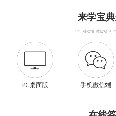
来学宝典
"PC+移动端+微信站+A
PC桌面版
手机微信端
在线答