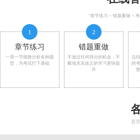
“章节练习 + 错题重做 +
1
2
章节练习
错题重做
一章一节细致分析各种题
不放过任何得分的机会，不
总
型，为考试打下基础
断地充实改正的学习更快提
的
升
百万