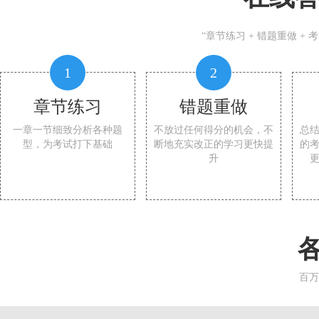
“章节练习 + 错题重做 +
1
2
章节练习
错题重做
一章一节细致分析各种题
不放过任何得分的机会，不
总
型，为考试打下基础
断地充实改正的学习更快提
的
升
百万