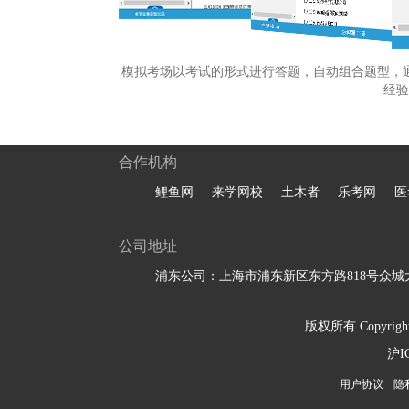
模拟考场以考试的形式进行答题，自动组合题型，
经验
合作机构
鲤鱼网
来学网校
土木者
乐考网
医
公司地址
浦东公司：上海市浦东新区东方路818号众城大
版权所有 Copyright 
沪I
用户协议
隐