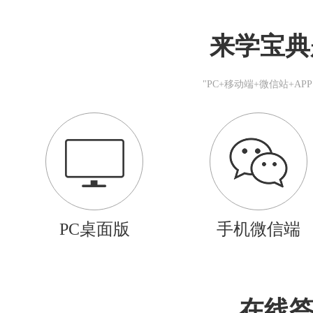
来学宝典
"PC+移动端+微信站+A
PC桌面版
手机微信端
在线答