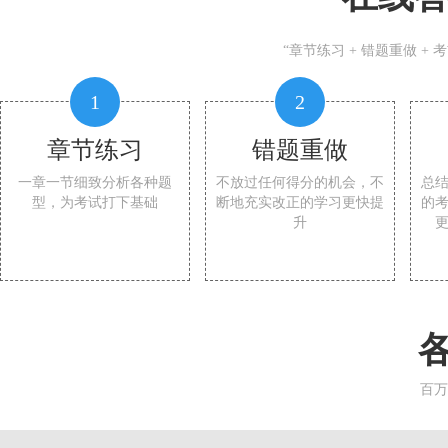
“章节练习 + 错题重做 +
1
2
章节练习
错题重做
一章一节细致分析各种题
不放过任何得分的机会，不
总
型，为考试打下基础
断地充实改正的学习更快提
的
升
百万