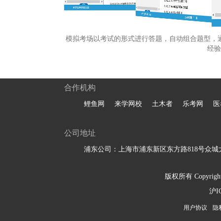
模拟考场以考试的形式进行答题，自动组合题型，
经验
合作机构
鲤鱼网
来学网校
土木者
乐考网
医
公司地址
浦东公司：上海市浦东新区东方路818号众城大
版权所有 Copyright 
沪I
用户协议
隐