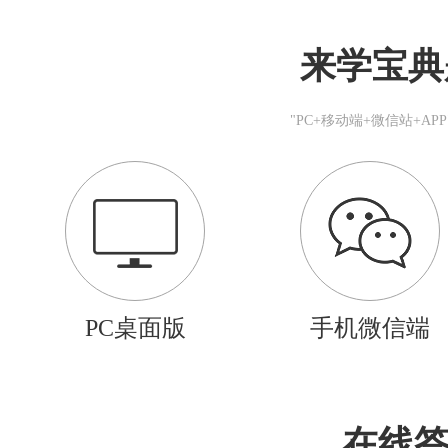
来学宝典
"PC+移动端+微信站+A
PC桌面版
手机微信端
在线答