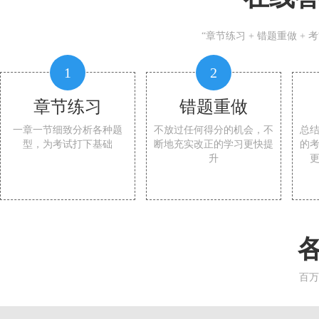
“章节练习 + 错题重做 +
1
2
章节练习
错题重做
一章一节细致分析各种题
不放过任何得分的机会，不
总
型，为考试打下基础
断地充实改正的学习更快提
的
升
百万