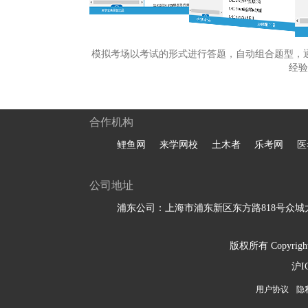
模拟考场以考试的形式进行答题，自动组合题型，
经验
合作机构
鲤鱼网
来学网校
土木者
乐考网
医
公司地址
浦东公司：上海市浦东新区东方路818号众城大
版权所有 Copyright 
沪I
用户协议
隐