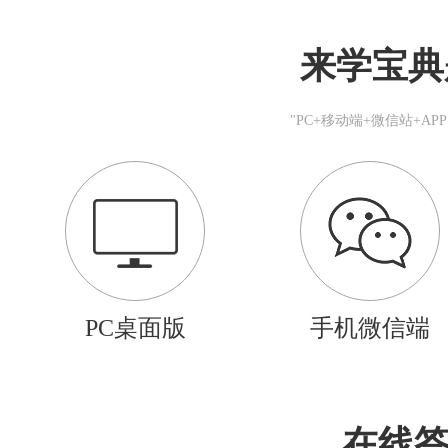
来学宝典
"PC+移动端+微信站+A
PC桌面版
手机微信端
在线答