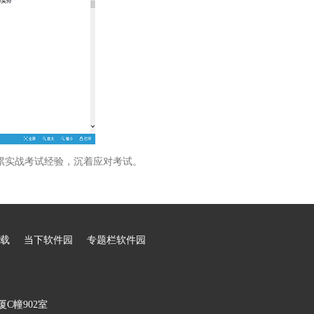
累实战考试经验，沉着应对考试。
载
当下软件园
专题栏软件园
C幢902室