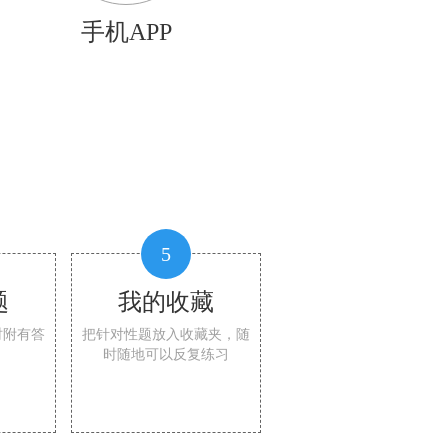
手机APP
5
题
我的收藏
时附有答
把针对性题放入收藏夹，随
时随地可以反复练习