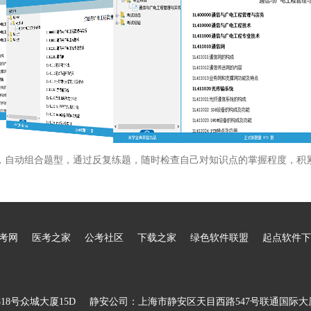
，自动组合题型，通过反复练题，随时检查自己对知识点的掌握程度，积
考网
医考之家
公考社区
下载之家
绿色软件联盟
起点软件下
8号众城大厦15D
静安公司：上海市静安区天目西路547号联通国际大厦