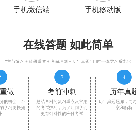
手机微信端
手机移动版
在线答题 如此简单
“章节练习 + 错题重做 + 考前冲刺 + 历年真题” 四位一体学习系统化
2
3
4
重做
考前冲刺
历年真
分的机会，不
总结各科的复习重点及常用
历年真题题库，同
的学习更快提
的考试技巧，为了让同学们
案和解析
升
更有针对性的应付考试