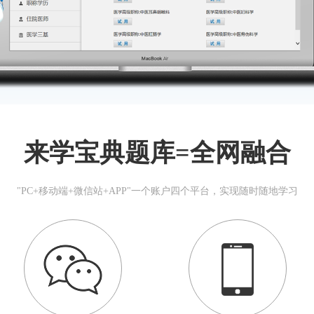
来学宝典题库=全网融合
"PC+移动端+微信站+APP"一个账户四个平台，实现随时随地学习