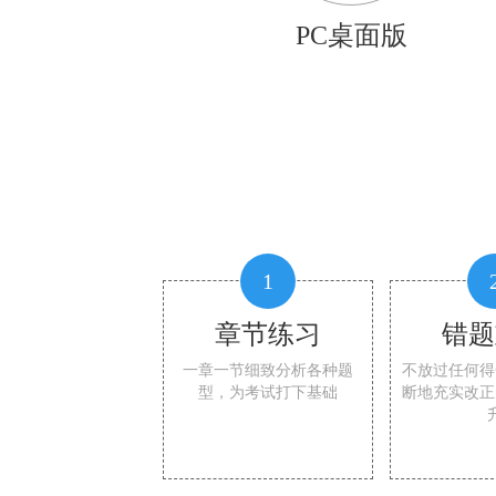
PC桌面版
1
章节练习
错题
一章一节细致分析各种题
不放过任何得
型，为考试打下基础
断地充实改正