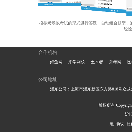
模拟考场以考试的形式进行答题，自动组合题型，
经验
合作机构
鲤鱼网
来学网校
土木者
乐考网
医
公司地址
浦东公司：上海市浦东新区东方路818号众城大
版权所有 Copyright 
沪I
用户协议
隐