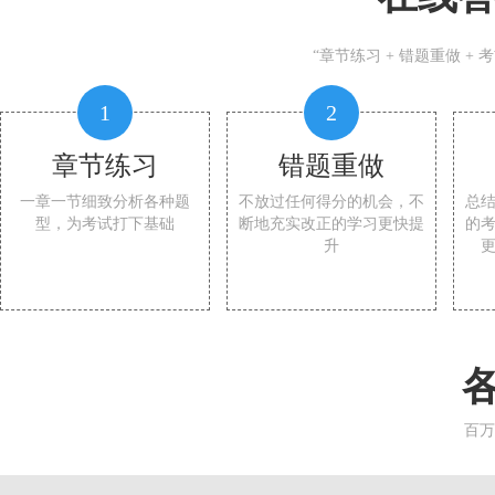
“章节练习 + 错题重做 +
1
2
章节练习
错题重做
一章一节细致分析各种题
不放过任何得分的机会，不
总
型，为考试打下基础
断地充实改正的学习更快提
的
升
百万