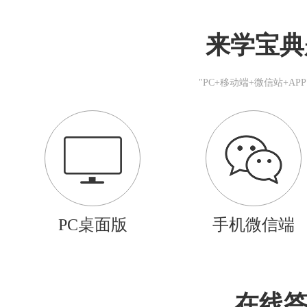
来学宝典
"PC+移动端+微信站+A
PC桌面版
手机微信端
在线答