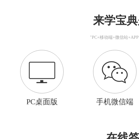
来学宝典
"PC+移动端+微信站+A
PC桌面版
手机微信端
在线答