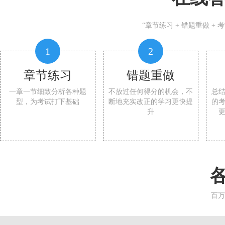
“章节练习 + 错题重做 +
1
2
章节练习
错题重做
一章一节细致分析各种题
不放过任何得分的机会，不
总
型，为考试打下基础
断地充实改正的学习更快提
的
升
百万