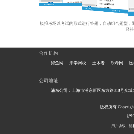
模拟考场以考试的形式进行答题，自动组合题型，
经验
合作机构
鲤鱼网
来学网校
土木者
乐考网
医
公司地址
浦东公司：上海市浦东新区东方路818号众城大
版权所有 Copyright 
沪I
用户协议
隐