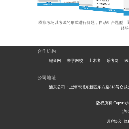
模拟考场以考试的形式进行答题，自动组合题型，
经验
合作机构
鲤鱼网
来学网校
土木者
乐考网
医
公司地址
浦东公司：上海市浦东新区东方路818号众城大
版权所有 Copyright 
沪I
用户协议
隐