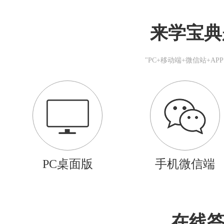
来学宝典
"PC+移动端+微信站+A
PC桌面版
手机微信端
在线答