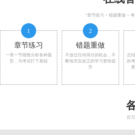
“章节练习 + 错题重做 +
1
2
章节练习
错题重做
一章一节细致分析各种题
不放过任何得分的机会，不
总
型，为考试打下基础
断地充实改正的学习更快提
的
升
百万