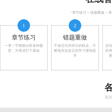
“章节练习 + 错题重做 +
1
2
章节练习
错题重做
一章一节细致分析各种题
不放过任何得分的机会，不
总
型，为考试打下基础
断地充实改正的学习更快提
的
升
百万