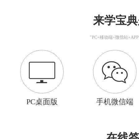
来学宝典
"PC+移动端+微信站+A
PC桌面版
手机微信端
在线答