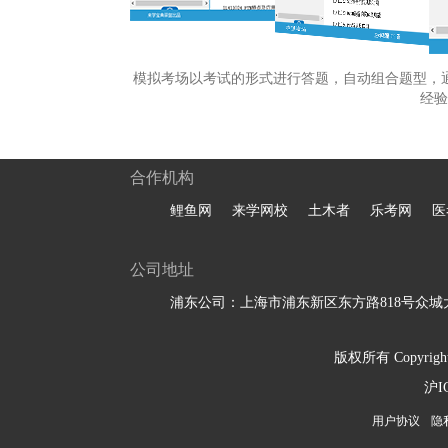
模拟考场以考试的形式进行答题，自动组合题型，
经验
合作机构
鲤鱼网
来学网校
土木者
乐考网
医
公司地址
浦东公司：上海市浦东新区东方路818号众城大
版权所有 Copyright 
沪I
用户协议
隐