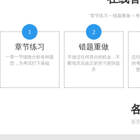
“章节练习 + 错题重做 +
1
2
章节练习
错题重做
一章一节细致分析各种题
不放过任何得分的机会，不
总
型，为考试打下基础
断地充实改正的学习更快提
的
升
百万