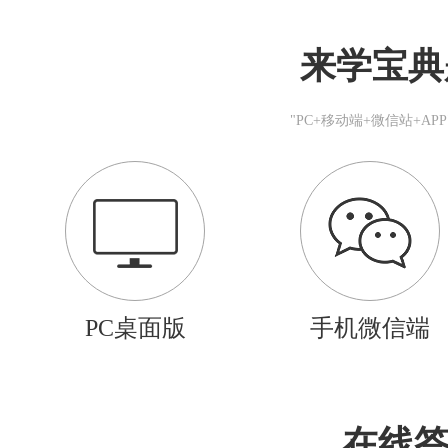
来学宝典
"PC+移动端+微信站+A
PC桌面版
手机微信端
在线答