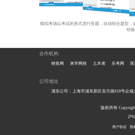
模拟考场以考试的形式进行答题，自动组合题型，
经验
合作机构
鲤鱼网
来学网校
土木者
乐考网
医
公司地址
浦东公司：上海市浦东新区东方路818号众城大
版权所有 Copyright 
沪I
用户协议
隐