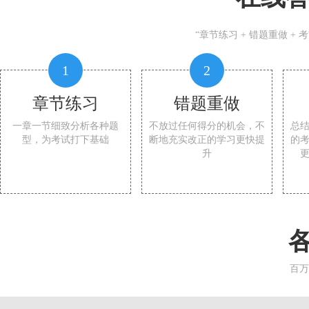
“章节练习 + 错题重做 +
1
2
章节练习
错题重做
一章一节细致分析各种题
不放过任何得分的机会，不
总
型，为考试打下基础
断地充实改正的学习更快提
的
升
百万