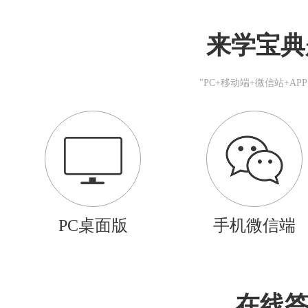
来学宝典
"PC+移动端+微信站+A
PC桌面版
手机微信端
在线答