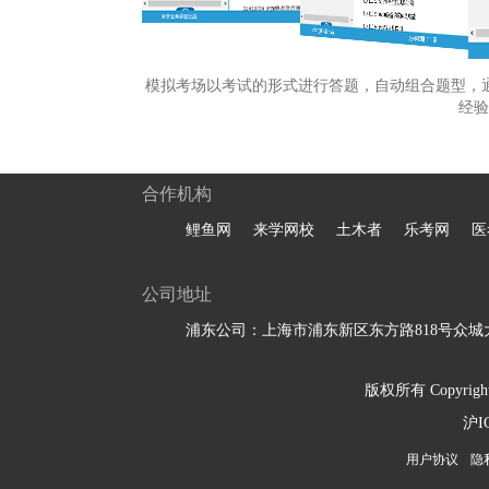
模拟考场以考试的形式进行答题，自动组合题型，
经验
合作机构
鲤鱼网
来学网校
土木者
乐考网
医
公司地址
浦东公司：上海市浦东新区东方路818号众城大
版权所有 Copyright 
沪I
用户协议
隐