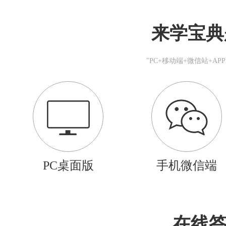
来学宝典
"PC+移动端+微信站+A
PC桌面版
手机微信端
在线答