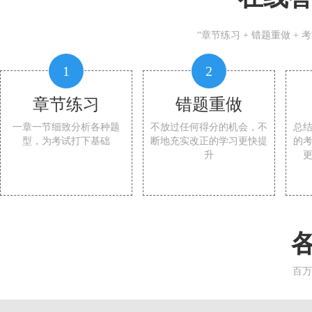
“章节练习 + 错题重做 +
1
2
章节练习
错题重做
一章一节细致分析各种题
不放过任何得分的机会，不
总
型，为考试打下基础
断地充实改正的学习更快提
的
升
百万