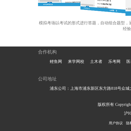
模拟考场以考试的形式进行答题，自动组合题型，
经验
合作机构
鲤鱼网
来学网校
土木者
乐考网
医
公司地址
浦东公司：上海市浦东新区东方路818号众城大
版权所有 Copyright 
沪I
用户协议
隐