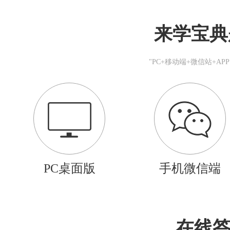
来学宝典
"PC+移动端+微信站+A
PC桌面版
手机微信端
在线答