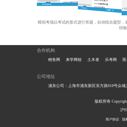
模拟考场以考试的形式进行答题，自动组合题型，
经验
合作机构
鲤鱼网
来学网校
土木者
乐考网
医
公司地址
浦东公司：上海市浦东新区东方路818号众城大
版权所有 Copyright 
沪I
用户协议
隐