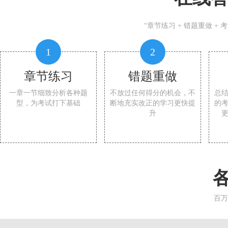
“章节练习 + 错题重做 +
1
2
章节练习
错题重做
一章一节细致分析各种题
不放过任何得分的机会，不
总
型，为考试打下基础
断地充实改正的学习更快提
的
升
百万