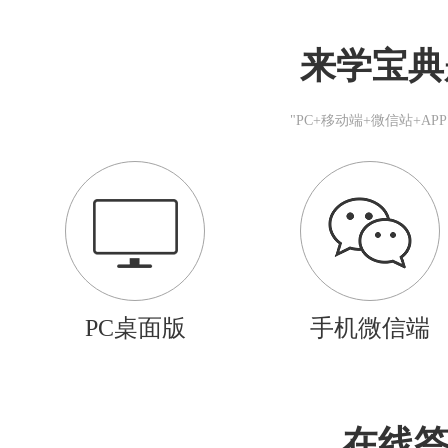
来学宝典
"PC+移动端+微信站+A
PC桌面版
手机微信端
在线答