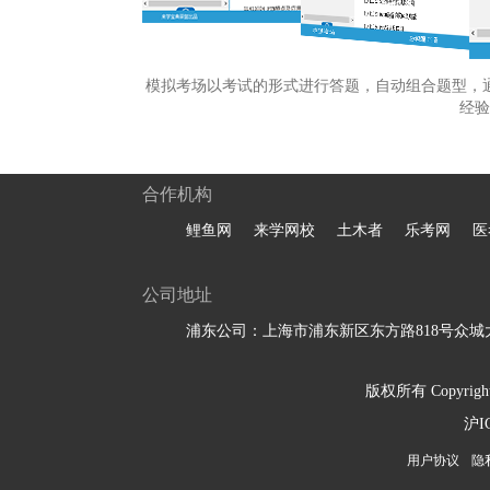
模拟考场以考试的形式进行答题，自动组合题型，
经验
合作机构
鲤鱼网
来学网校
土木者
乐考网
医
公司地址
浦东公司：上海市浦东新区东方路818号众城大
版权所有 Copyright 
沪I
用户协议
隐