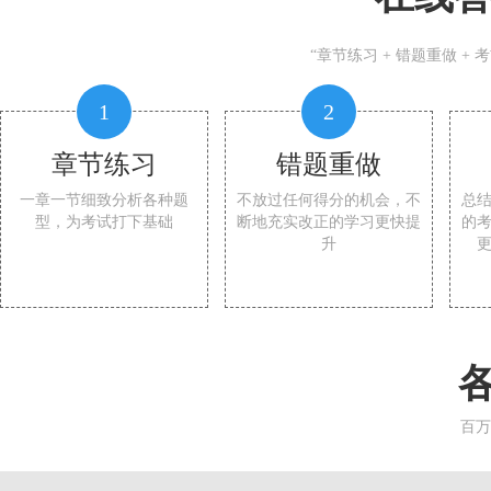
“章节练习 + 错题重做 +
1
2
章节练习
错题重做
一章一节细致分析各种题
不放过任何得分的机会，不
总
型，为考试打下基础
断地充实改正的学习更快提
的
升
百万