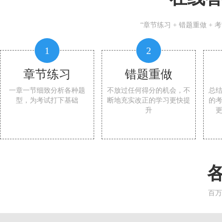
“章节练习 + 错题重做 +
1
2
章节练习
错题重做
一章一节细致分析各种题
不放过任何得分的机会，不
总
型，为考试打下基础
断地充实改正的学习更快提
的
升
百万