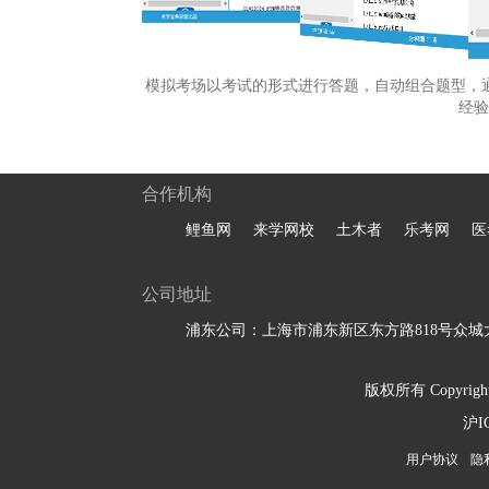
模拟考场以考试的形式进行答题，自动组合题型，
经验
合作机构
鲤鱼网
来学网校
土木者
乐考网
医
公司地址
浦东公司：上海市浦东新区东方路818号众城大
版权所有 Copyright 
沪I
用户协议
隐