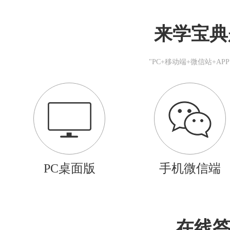
来学宝典
"PC+移动端+微信站+A
PC桌面版
手机微信端
在线答