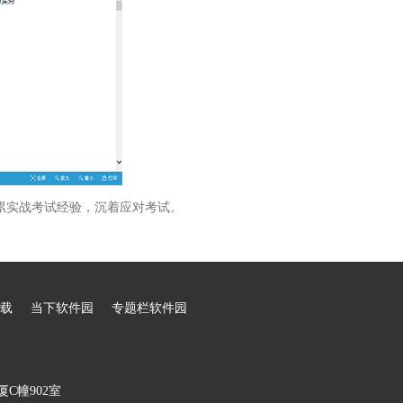
累实战考试经验，沉着应对考试。
载
当下软件园
专题栏软件园
C幢902室