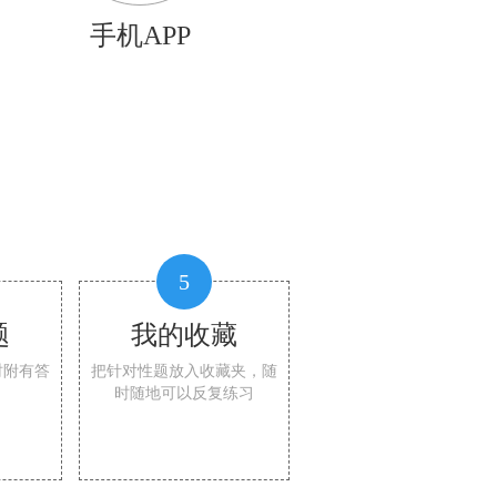
手机APP
5
题
我的收藏
时附有答
把针对性题放入收藏夹，随
时随地可以反复练习