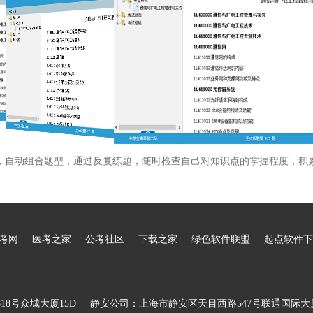
，自动组合题型，通过反复练题，随时检查自己对知识点的掌握程度，积
考网
医考之家
公考社区
下载之家
绿色软件联盟
起点软件下
8号众城大厦15D
静安公司：上海市静安区天目西路547号联通国际大厦