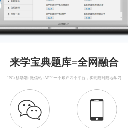
来学宝典题库=全网融合
"PC+移动端+微信站+APP"一个账户四个平台，实现随时随地学习