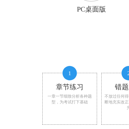
PC桌面版
1
章节练习
错题
一章一节细致分析各种题
不放过任何得
型，为考试打下基础
断地充实改正