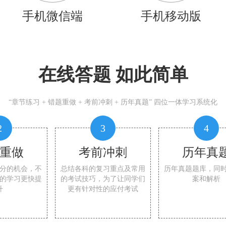
手机微信端
手机移动版
在线答题 如此简单
“章节练习 + 错题重做 + 考前冲刺 + 历年真题” 四位一体学习系统化
2
3
4
重做
考前冲刺
历年真
分的机会，不
总结各科的复习重点及常用
历年真题题库，同
的学习更快提
的考试技巧，为了让同学们
案和解析
升
更有针对性的应付考试