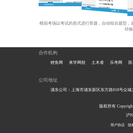
模拟考场以考试的形式进行答题，自动组合题型，
经验
合作机构
鲤鱼网
来学网校
土木者
乐考网
医
公司地址
浦东公司：上海市浦东新区东方路818号众城大
版权所有 Copyright 
沪I
用户协议
隐