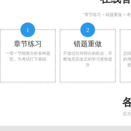
“章节练习 + 错题重做 +
1
2
章节练习
错题重做
一章一节细致分析各种题
不放过任何得分的机会，不
总
型，为考试打下基础
断地充实改正的学习更快提
的
升
百万