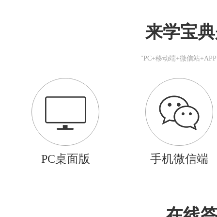
来学宝典
"PC+移动端+微信站+A
PC桌面版
手机微信端
在线答