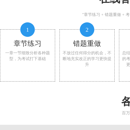
“章节练习 + 错题重做 +
1
2
章节练习
错题重做
一章一节细致分析各种题
不放过任何得分的机会，不
总
型，为考试打下基础
断地充实改正的学习更快提
的
升
百万