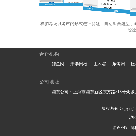
模拟考场以考试的形式进行答题，自动组合题型，
经验
合作机构
鲤鱼网
来学网校
土木者
乐考网
医
公司地址
浦东公司：上海市浦东新区东方路818号众城大
版权所有 Copyright 
沪I
用户协议
隐