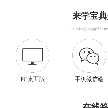
来学宝典
"PC+移动端+微信站+A
PC桌面版
手机微信端
在线答