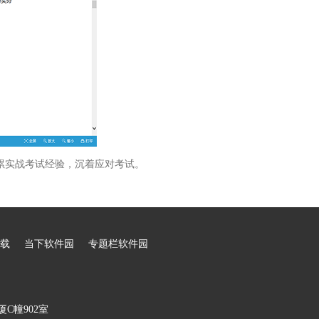
累实战考试经验，沉着应对考试。
载
当下软件园
专题栏软件园
C幢902室