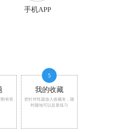
手机APP
5
题
我的收藏
时附有答
把针对性题放入收藏夹，随
时随地可以反复练习