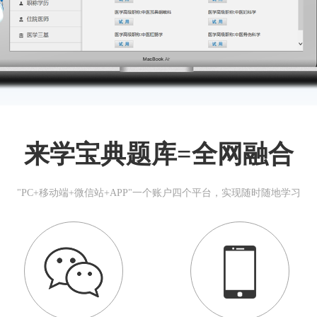
来学宝典题库=全网融合
"PC+移动端+微信站+APP"一个账户四个平台，实现随时随地学习