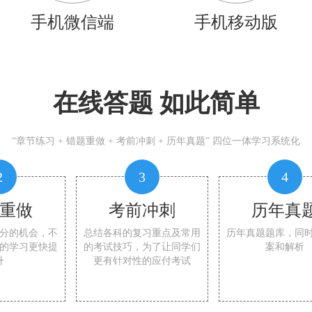
手机微信端
手机移动版
在线答题 如此简单
“章节练习 + 错题重做 + 考前冲刺 + 历年真题” 四位一体学习系统化
2
3
4
重做
考前冲刺
历年真
分的机会，不
总结各科的复习重点及常用
历年真题题库，同
的学习更快提
的考试技巧，为了让同学们
案和解析
升
更有针对性的应付考试