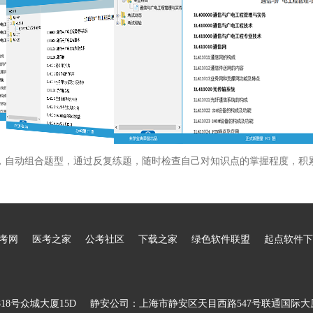
，自动组合题型，通过反复练题，随时检查自己对知识点的掌握程度，积
考网
医考之家
公考社区
下载之家
绿色软件联盟
起点软件下
8号众城大厦15D
静安公司：上海市静安区天目西路547号联通国际大厦