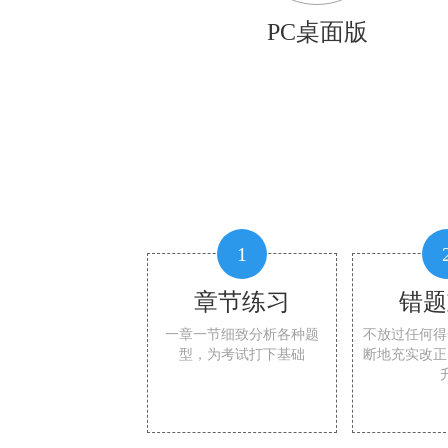
PC桌面版
1
章节练习
错题
一章一节细致分析各种题
不放过任何得
型，为考试打下基础
断地充实改正