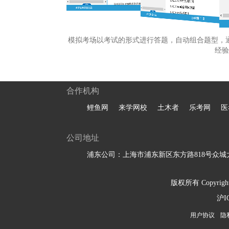
模拟考场以考试的形式进行答题，自动组合题型，
经验
合作机构
鲤鱼网
来学网校
土木者
乐考网
医
公司地址
浦东公司：上海市浦东新区东方路818号众城大
版权所有 Copyright 
沪I
用户协议
隐