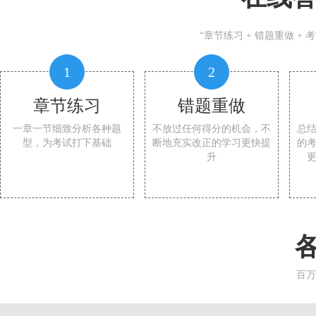
“章节练习 + 错题重做 +
1
2
章节练习
错题重做
一章一节细致分析各种题
不放过任何得分的机会，不
总
型，为考试打下基础
断地充实改正的学习更快提
的
升
百万