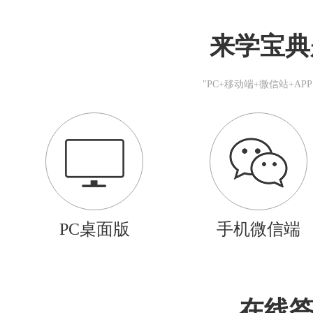
来学宝典
"PC+移动端+微信站+A
PC桌面版
手机微信端
在线答