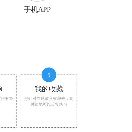
手机APP
5
题
我的收藏
时附有答
把针对性题放入收藏夹，随
时随地可以反复练习