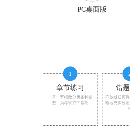
PC桌面版
1
章节练习
错题
一章一节细致分析各种题
不放过任何得
型，为考试打下基础
断地充实改正