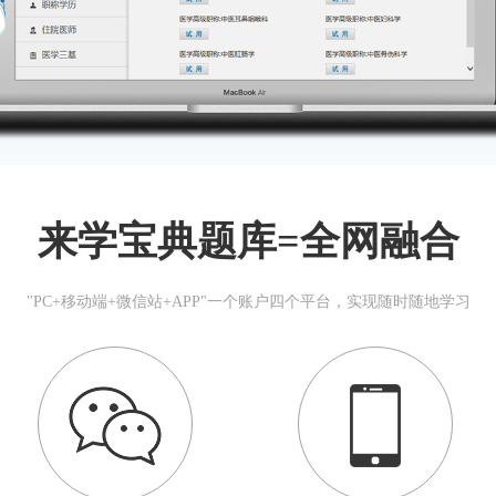
来学宝典题库=全网融合
"PC+移动端+微信站+APP"一个账户四个平台，实现随时随地学习