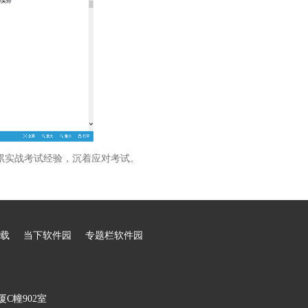
累实战考试经验，沉着应对考试。
载
当下软件园
专题栏软件园
C幢902室