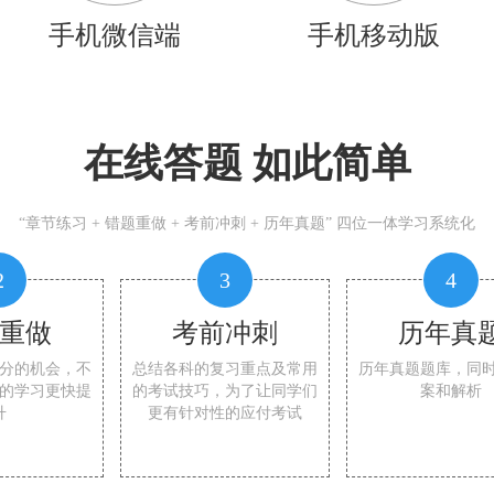
手机微信端
手机移动版
在线答题 如此简单
“章节练习 + 错题重做 + 考前冲刺 + 历年真题” 四位一体学习系统化
2
3
4
重做
考前冲刺
历年真
分的机会，不
总结各科的复习重点及常用
历年真题题库，同
的学习更快提
的考试技巧，为了让同学们
案和解析
升
更有针对性的应付考试