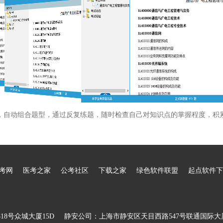
，自动组合题型，通过反复练题，随时检查自己对知识点的掌握程度，积
考网
医考之家
公考社区
下载之家
绿色软件联盟
起点软件下
8号众城大厦15D
静安公司：上海市静安区天目西路547号联通国际大厦