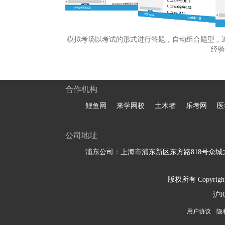
模拟考场以考试的形式进行答题，自动组合题型，
经验
合作机构
鲤鱼网
来学网校
土木者
乐考网
医
公司地址
浦东公司：上海市浦东新区东方路818号众城大
版权所有 Copyright 
沪I
用户协议
隐