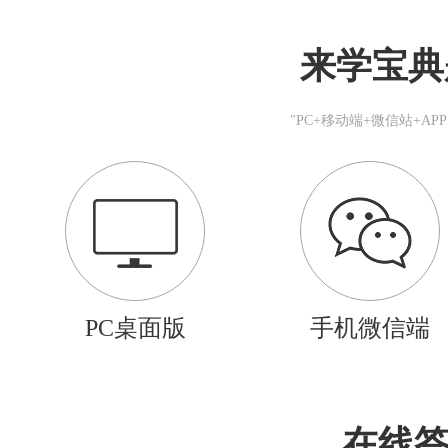
来学宝典
"PC+移动端+微信站+A
PC桌面版
手机微信端
在线答