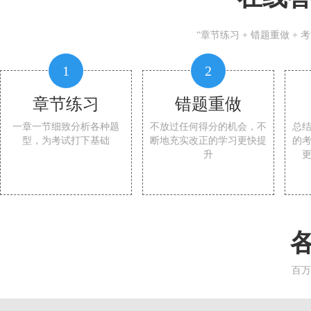
“章节练习 + 错题重做 +
1
2
章节练习
错题重做
一章一节细致分析各种题
不放过任何得分的机会，不
总
型，为考试打下基础
断地充实改正的学习更快提
的
升
百万