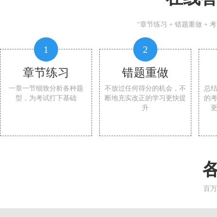
“章节练习 + 错题重做 +
1
2
章节练习
错题重做
一章一节细致分析各种题
不放过任何得分的机会，不
总
型，为考试打下基础
断地充实改正的学习更快提
的
升
百万