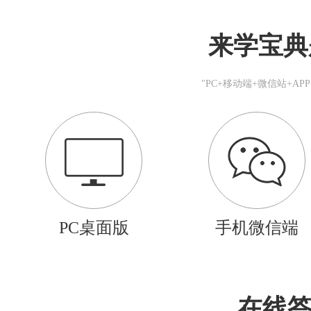
来学宝典
"PC+移动端+微信站+A
PC桌面版
手机微信端
在线答