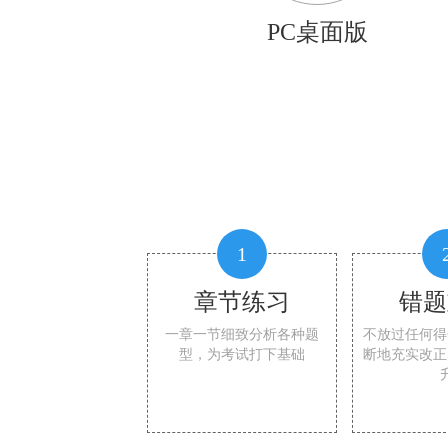
PC桌面版
1
章节练习
错题
一章一节细致分析各种题
不放过任何得
型，为考试打下基础
断地充实改正