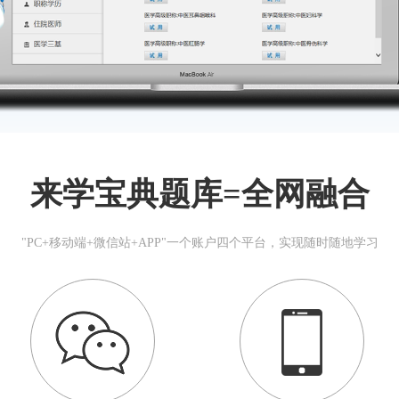
来学宝典题库=全网融合
"PC+移动端+微信站+APP"一个账户四个平台，实现随时随地学习