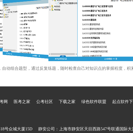
，自动组合题型，通过反复练题，随时检查自己对知识点的掌握程度，积
考网
医考之家
公考社区
下载之家
绿色软件联盟
起点软件下
8号众城大厦15D
静安公司：上海市静安区天目西路547号联通国际大厦