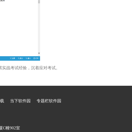
累实战考试经验，沉着应对考试。
载
当下软件园
专题栏软件园
C幢902室