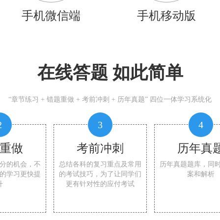
手机微信端
手机移动版
在线答题 如此简单
“章节练习 + 错题重做 + 考前冲刺 + 历年真题” 四位一体学习系统化
2
3
4
重做
考前冲刺
历年真
分的机会，不
总结各科的复习重点及常用
历年真题题库，同
的学习更快提
的考试技巧，为了让同学们
案和解析
升
更有针对性的应付考试