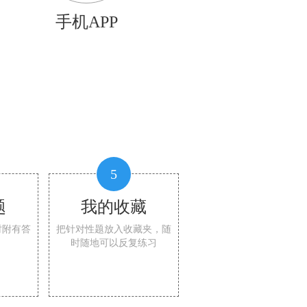
手机APP
5
题
我的收藏
时附有答
把针对性题放入收藏夹，随
时随地可以反复练习