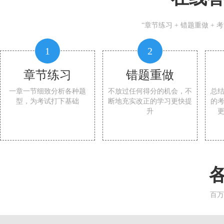
“章节练习 + 错题重做 +
1
2
章节练习
错题重做
一章一节细致分析各种题
不放过任何得分的机会，不
总
型，为考试打下基础
断地充实改正的学习更快提
的
升
百万