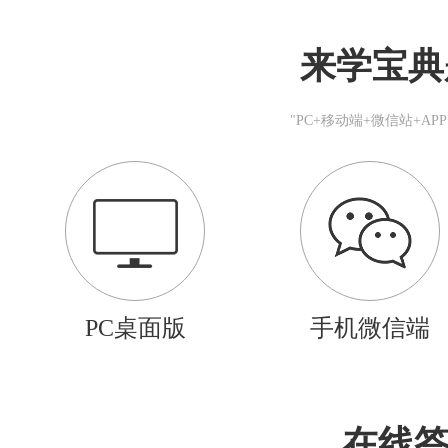
来学宝典
"PC+移动端+微信站+A
PC桌面版
手机微信端
在线答