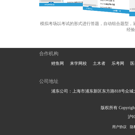
模拟考场以考试的形式进行答题，自动组合题型，
经验
合作机构
鲤鱼网
来学网校
土木者
乐考网
医
公司地址
浦东公司：上海市浦东新区东方路818号众城大
版权所有 Copyright 
沪I
用户协议
隐