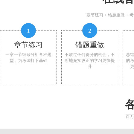
“章节练习 + 错题重做 +
1
2
章节练习
错题重做
一章一节细致分析各种题
不放过任何得分的机会，不
总
型，为考试打下基础
断地充实改正的学习更快提
的
升
百万