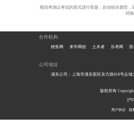
模拟考场以考试的形式进行答题，自动组合题型，
经验
合作机构
鲤鱼网
来学网校
土木者
乐考网
医
公司地址
浦东公司：上海市浦东新区东方路818号众城大
版权所有 Copyright 
沪I
用户协议
隐