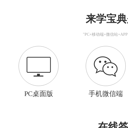
来学宝典
"PC+移动端+微信站+A
PC桌面版
手机微信端
在线答