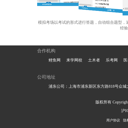
模拟考场以考试的形式进行答题，自动组合题型，
经验
合作机构
鲤鱼网
来学网校
土木者
乐考网
医
公司地址
浦东公司：上海市浦东新区东方路818号众城大
版权所有 Copyright 
沪I
用户协议
隐