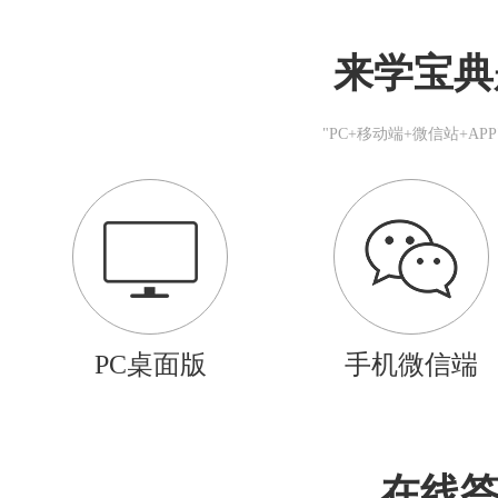
来学宝典
"PC+移动端+微信站+A
PC桌面版
手机微信端
在线答