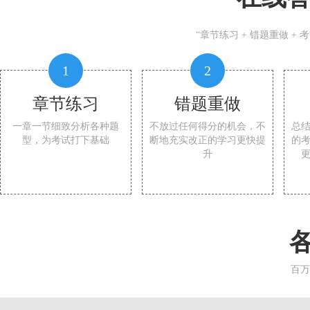
“章节练习 + 错题重做 +
1
2
章节练习
错题重做
一章一节细致分析各种题
不放过任何得分的机会，不
总
型，为考试打下基础
断地充实改正的学习更快提
的
升
百万