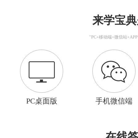
来学宝典
"PC+移动端+微信站+A
PC桌面版
手机微信端
在线答