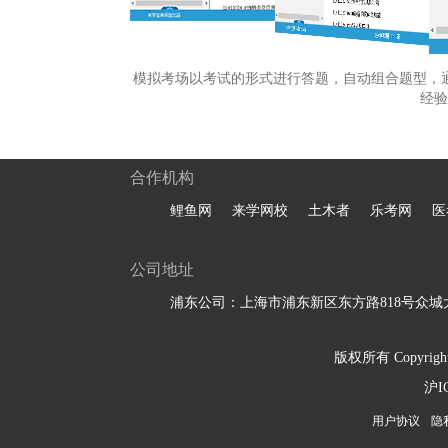
模拟考场以考试的形式进行答题，自动组合题型，
经验
合作机构
鲤鱼网
来学网校
土木者
乐考网
医
公司地址
浦东公司：上海市浦东新区东方路818号众城大
版权所有 Copyright 
沪I
用户协议
隐