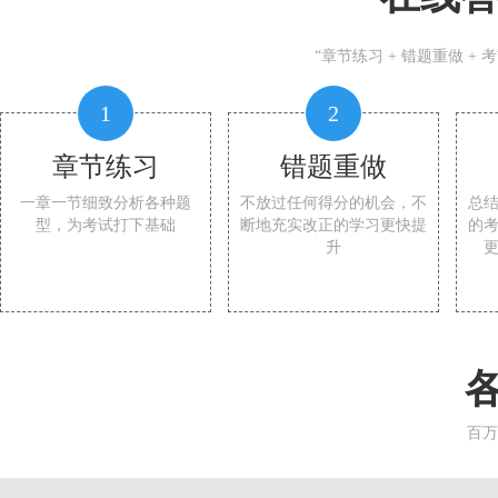
“章节练习 + 错题重做 +
1
2
章节练习
错题重做
一章一节细致分析各种题
不放过任何得分的机会，不
总
型，为考试打下基础
断地充实改正的学习更快提
的
升
百万