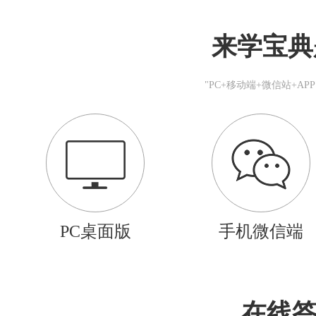
来学宝典
"PC+移动端+微信站+A
PC桌面版
手机微信端
在线答