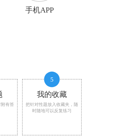
手机APP
5
题
我的收藏
时附有答
把针对性题放入收藏夹，随
时随地可以反复练习