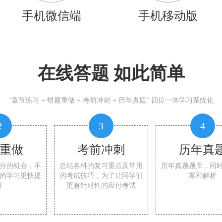
手机微信端
手机移动版
在线答题 如此简单
“章节练习 + 错题重做 + 考前冲刺 + 历年真题” 四位一体学习系统化
2
3
4
重做
考前冲刺
历年真
分的机会，不
总结各科的复习重点及常用
历年真题题库，同
的学习更快提
的考试技巧，为了让同学们
案和解析
升
更有针对性的应付考试