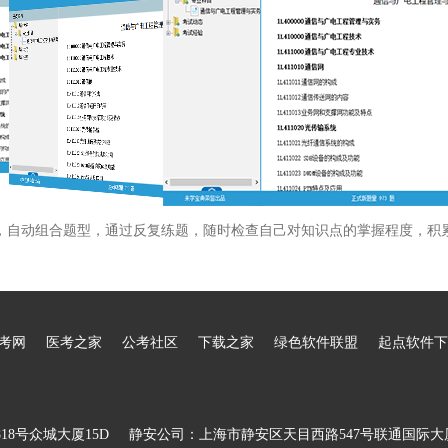
，自动组合题型，通过反复练题，随时检查自己对知识点的掌握程度，积
考网
医考之家
公考社区
下载之家
绿色软件联盟
起点软件下
8号众城大厦15D
静安公司：上海市静安区天目西路547号联通国际大厦