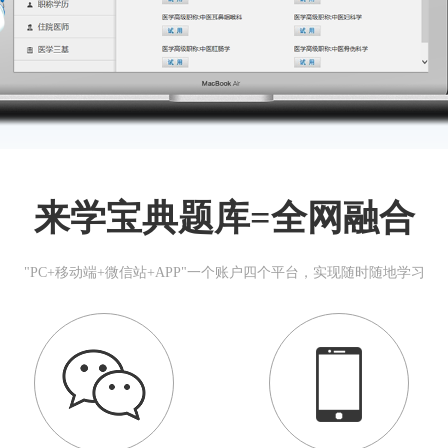
来学宝典题库=全网融合
"PC+移动端+微信站+APP"一个账户四个平台，实现随时随地学习