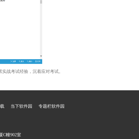
累实战考试经验，沉着应对考试。
载
当下软件园
专题栏软件园
C幢902室