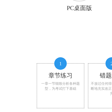
PC桌面版
1
章节练习
错题
一章一节细致分析各种题
不放过任何得
型，为考试打下基础
断地充实改正