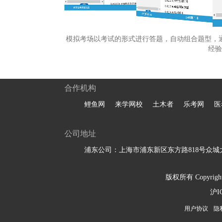
模拟考场以考试的形式进行答题，自动组合题型，
经验
合作机构
鲤鱼网
来学网校
土木者
乐考网
医
公司地址
浦东公司：上海市浦东新区东方路818号众城大
版权所有 Copyright 
沪I
用户协议
隐