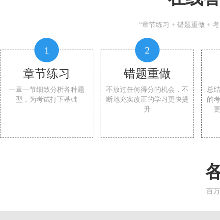
“章节练习 + 错题重做 +
1
2
章节练习
错题重做
一章一节细致分析各种题
不放过任何得分的机会，不
总
型，为考试打下基础
断地充实改正的学习更快提
的
升
百万