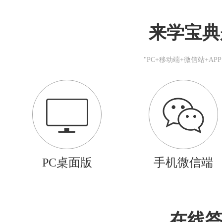
来学宝典
"PC+移动端+微信站+A
PC桌面版
手机微信端
在线答