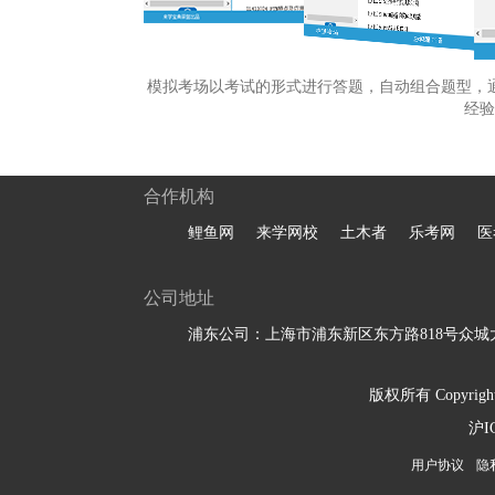
模拟考场以考试的形式进行答题，自动组合题型，
经验
合作机构
鲤鱼网
来学网校
土木者
乐考网
医
公司地址
浦东公司：上海市浦东新区东方路818号众城大
版权所有 Copyright 
沪I
用户协议
隐