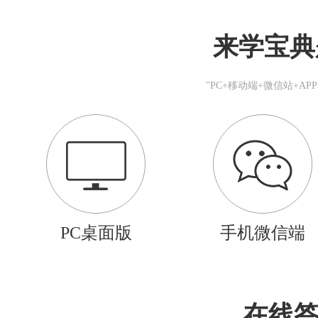
来学宝典
"PC+移动端+微信站+A
PC桌面版
手机微信端
在线答