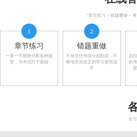
“章节练习 + 错题重做 +
1
2
章节练习
错题重做
一章一节细致分析各种题
不放过任何得分的机会，不
总
型，为考试打下基础
断地充实改正的学习更快提
的
升
百万