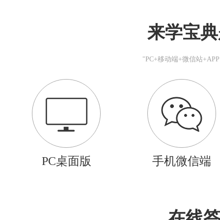
来学宝典
"PC+移动端+微信站+A
PC桌面版
手机微信端
在线答