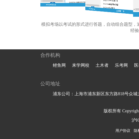
模拟考场以考试的形式进行答题，自动组合题型，
经验
合作机构
鲤鱼网
来学网校
土木者
乐考网
医
公司地址
浦东公司：上海市浦东新区东方路818号众城大
版权所有 Copyright 
沪I
用户协议
隐