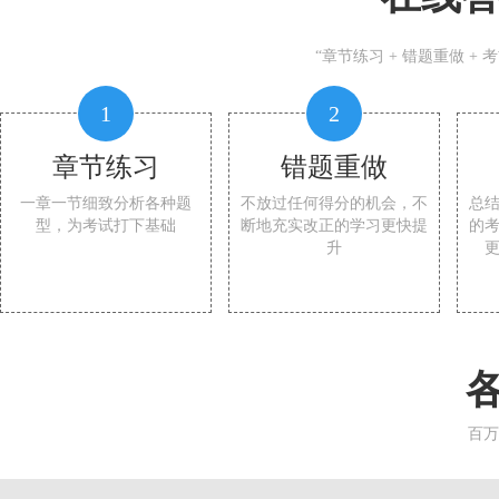
“章节练习 + 错题重做 +
1
2
章节练习
错题重做
一章一节细致分析各种题
不放过任何得分的机会，不
总
型，为考试打下基础
断地充实改正的学习更快提
的
升
百万