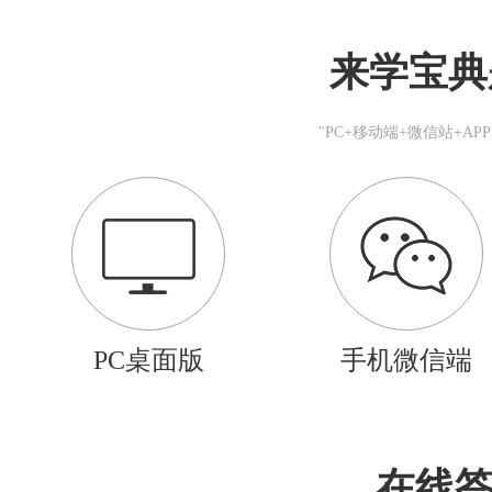
来学宝典
"PC+移动端+微信站+A
PC桌面版
手机微信端
在线答