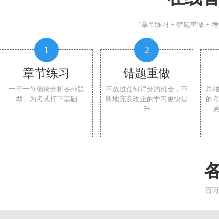
“章节练习 + 错题重做 +
1
2
章节练习
错题重做
一章一节细致分析各种题
不放过任何得分的机会，不
总
型，为考试打下基础
断地充实改正的学习更快提
的
升
百万